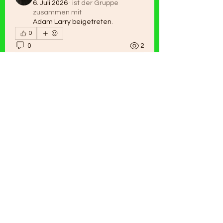
6. Juli 2026
·
ist der Gruppe
zusammen mit
Adam Larry beigetreten
.
0
0
2
Rédigez un commentaire...
Info
Willkommen in der Gruppe! Hier
können Sie sich mit anderen M
...
Weiterlesen
Mitglieder
Zakk Daniel
Folgen
Adam Larry
Folgen