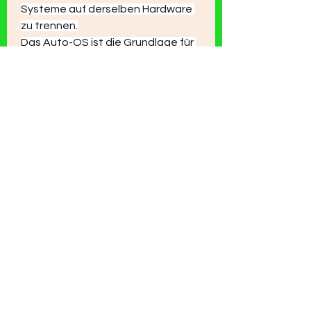
Systeme auf derselben Hardware 
zu trennen.
Das Auto-OS ist die Grundlage für 
das "Software-Defined Vehicle".
0
1
8
Write a comment...
Newest
John Wick
Jul 06
I found the explanation of automotive 
operating systems really interesting, 
especially how modern cars rely on 
software to manage everything from 
safety systems to infotainment. While 
learning about different technology 
topics during a busy semester, I relied 