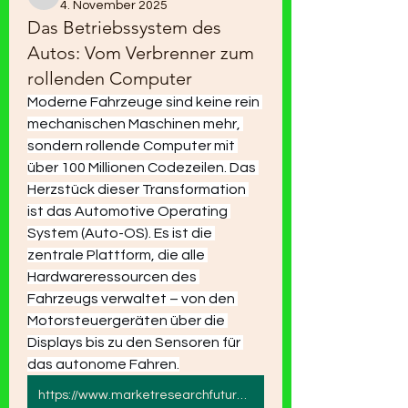
akashtyagimrfr
4. November 2025
Das Betriebssystem des
Autos: Vom Verbrenner zum
rollenden Computer
Moderne Fahrzeuge sind keine rein 
mechanischen Maschinen mehr, 
sondern rollende Computer mit 
über 100 Millionen Codezeilen. Das 
Herzstück dieser Transformation 
ist das Automotive Operating 
System (Auto-OS). Es ist die 
zentrale Plattform, die alle 
Hardwareressourcen des 
Fahrzeugs verwaltet – von den 
Motorsteuergeräten über die 
Displays bis zu den Sensoren für 
das autonome Fahren.
https://www.marketresearchfuture.com/reports/automotive-operating-system-market-11896